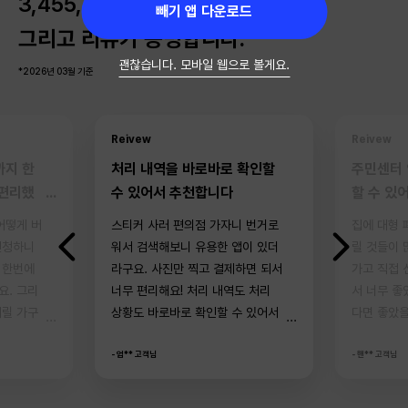
3,455,400
건*의 신청 건수,
빼기 앱 다운로드
그리고 리뷰가 증명합니다.
괜찮습니다. 모바일 웹으로 볼게요.
*2026년 03월 기준
Reivew
Reivew
까지 한
처리 내역을 바로바로 확인할
주민센터 
 편리했
수 있어서 추천합니다
할 수 있
어떻게 버
스티커 사러 편의점 가자니 번거로
집에 대형 
신청하니
워서 검색해보니 유용한 앱이 있더
릴 것들이 
 한번에
라구요. 사진만 찍고 결제하면 되서
가고 직접 
요. 그리
너무 편리해요! 처리 내역도 처리
서 너무 좋
버릴 가구
상황도 바로바로 확인할 수 있어서
다면 좋았을
 처리해주
추천합니다!
아쉬움이 남
- 엄** 고객님
애용하겠습
- 핸** 고객님