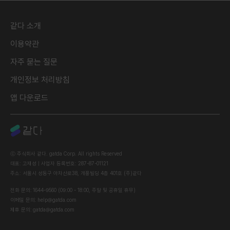
같다 소개
이용약관
자주 묻는 질문
개인정보 처리방침
앱 다운로드
ⓒ
주식회사 같다. gatda Corp.
All rights Reserved
대표: 고재성 | 사업자 등록번호: 287-87-01121
주소: 서울시 성동구 아차산로38, 개풍빌딩 4층 401호 (주)같다
전화 문의
:
1644-9560 (09:00 - 18:00, 주말 및 공휴일 휴무)
이메일 문의
:
help@gatda.com
제휴 문의
:
gatda@gatda.com